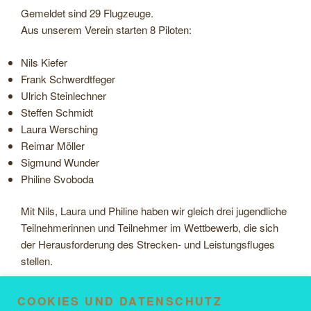
Gemeldet sind 29 Flugzeuge.
Aus unserem Verein starten 8 Piloten:
Nils Kiefer
Frank Schwerdtfeger
Ulrich Steinlechner
Steffen Schmidt
Laura Wersching
Reimar Möller
Sigmund Wunder
Philine Svoboda
Mit Nils, Laura und Philine haben wir gleich drei jugendliche
Teilnehmerinnen und Teilnehmer im Wettbewerb, die sich
der Herausforderung des Strecken- und Leistungsfluges
stellen.
Aufgaben, Piloten und Ergebnisse werden auf der Website
COOKIES UND DATENSCHUTZ
https://www.soaringspot.com/de/lachener-vergleichsfliegen-