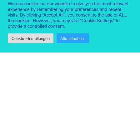
We use cookies on our website to give you the most relevant
lachen-speyerdorf-2026/pilots
veröffentlicht.
experience by remembering your preferences and repeat
visits. By clicking “Accept All”, you consent to the use of ALL
the cookies. However, you may visit "Cookie Settings" to
provide a controlled consent.
VERÖFFENTLICHT
1. MÄRZ 2026
AM
Feuerwehr-Übung 01-03-26 – Löschzug
Cookie Einstellungen
Alle erlauben-
Lachen-Speyerdorf
VERÖFFENTLICHT
17. JANUAR 2026
AM
VERÖFFENTLICHT
3. JANUAR 2026
AM
Save the date: 23.01.26 – 19.00 UTC