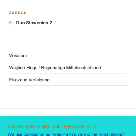
Beitragsnavigation
Vorheriger
ZURÜCK
Beitrag
Duo Slowenien-2
Webcam
Weglide-Flüge / Regionalliga Mitteldeutschland
Flugzeug-Verfolgung
COOKIES UND DATENSCHUTZ
Datenschutzerklärung
Impressum
We use cookies on our website to give you the most relevant