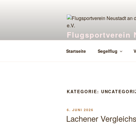
Zum
Inhalt
springen
Flugsportverein 
Segelfliegen in Lachen-Speyerd
Startseite
Segelflug
V
KATEGORIE:
UNCATEGORI
VERÖFFENTLICHT
6. JUNI 2026
AM
Lachener Vergleichs