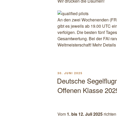
Wir drücken die Daumen!
An den zwei Wochenenden (FR-
gibt es jeweils ab 19.00 UTC ein
verfolgen. Die besten fünf Tage
Gesamtwertung. Bei der FAI rang
Weltmeisterschaft! Mehr Details
VERÖFFENTLICHT
30. JUNI 2025
AM
Deutsche Segelflugm
Offenen Klasse 202
Vom
1. bis 12. Juli 2025
richten