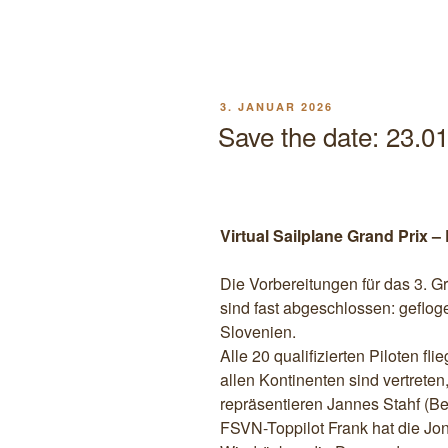
VERÖFFENTLICHT
3. JANUAR 2026
AM
Save the date: 23.0
Virtual Sailplane Grand Prix –
Die Vorbereitungen für das 3. Gr
sind fast abgeschlossen: geflog
Slovenien.
Alle 20 qualifizierten Piloten fl
allen Kontinenten sind vertrete
repräsentieren Jannes Stahf (Be
FSVN-Toppilot Frank hat die Jon