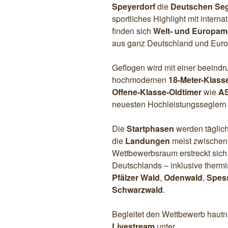
Speyerdorf
die
Deutschen Seg
sportliches Highlight mit interna
finden sich
Welt- und Europam
aus ganz Deutschland und Euro
Geflogen wird mit einer beeindr
hochmodernen
18-Meter-Klass
Offene-Klasse-Oldtimer
wie
AS
neuesten Hochleistungsseglern
Die
Startphasen
werden täglic
die
Landungen
meist zwische
Wettbewerbsraum erstreckt sic
Deutschlands – inklusive therm
Pfälzer Wald
,
Odenwald
,
Spes
Schwarzwald
.
Begleitet den Wettbewerb haut
Livestream
unter