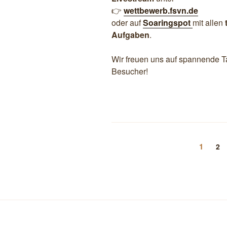
👉
wettbewerb.fsvn.de
oder auf
Soaringspot
mit allen
Aufgaben
.
Wir freuen uns auf spannende Ta
Besucher!
Seitennummerierun
Seite
1
Sei
2
der
Beiträge