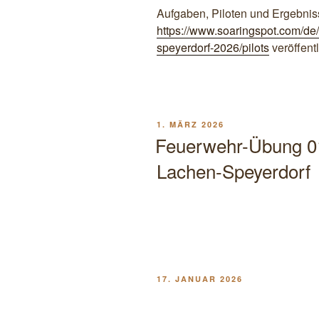
Aufgaben, Piloten und Ergebnis
https://www.soaringspot.com/de/
speyerdorf-2026/pilots
veröffentl
VERÖFFENTLICHT
1. MÄRZ 2026
AM
Feuerwehr-Übung 0
Lachen-Speyerdorf
VERÖFFENTLICHT
17. JANUAR 2026
AM