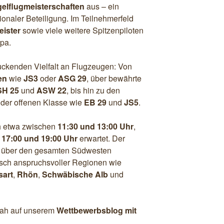
elflugmeisterschaften
aus – ein
tionaler Beteiligung. Im Teilnehmerfeld
eister
sowie viele weitere Spitzenpiloten
pa.
uckenden Vielfalt an Flugzeugen: Von
en
wie
JS3
oder
ASG 29
, über bewährte
H 25
und
ASW 22
, bis hin zu den
 der offenen Klasse wie
EB 29
und
JS5
.
h etwa zwischen
11:30 und 13:00 Uhr
,
n
17:00 und 19:00 Uhr
erwartet. Der
h über den gesamten Südwesten
isch anspruchsvoller Regionen wie
sart
,
Rhön
,
Schwäbische Alb
und
nah auf unserem
Wettbewerbsblog mit