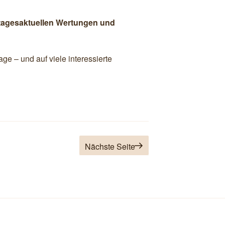
tagesaktuellen Wertungen und
ge – und auf viele interessierte
g
te
Nächste Seite