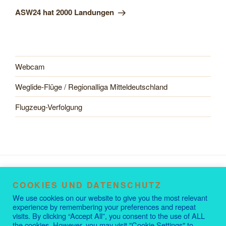
Beitrag
ASW24 hat 2000 Landungen
Webcam
Weglide-Flüge / Regionalliga Mitteldeutschland
Flugzeug-Verfolgung
COOKIES UND DATENSCHUTZ
Datenschutzerklärung
Impressum
We use cookies on our website to give you the most relevant
experience by remembering your preferences and repeat
visits. By clicking “Accept All”, you consent to the use of ALL
the cookies. However, you may visit "Cookie Settings" to