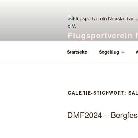
Zum
Inhalt
springen
Flugsportverein 
Segelfliegen in Lachen-Speyerd
Startseite
Segelflug
V
GALERIE-STICHWORT:
SA
DMF2024 – Bergfes