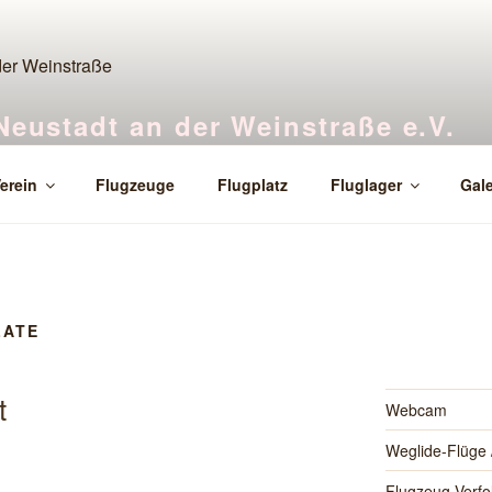
Neustadt an der Weinstraße e.V.
orf
erein
Flugzeuge
Flugplatz
Fluglager
Gale
LATE
t
Webcam
Weglide-Flüge /
Flugzeug-Verfo