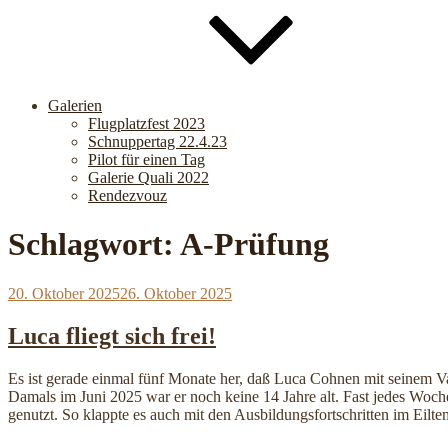
Galerien
Flugplatzfest 2023
Schnuppertag 22.4.23
Pilot für einen Tag
Galerie Quali 2022
Rendezvouz
Schlagwort:
A-Prüfung
Veröffentlicht
20. Oktober 2025
26. Oktober 2025
am
Luca fliegt sich frei!
Es ist gerade einmal fünf Monate her, daß Luca Cohnen mit seinem V
Damals im Juni 2025 war er noch keine 14 Jahre alt. Fast jedes Wo
genutzt. So klappte es auch mit den Ausbildungsfortschritten im Eilt