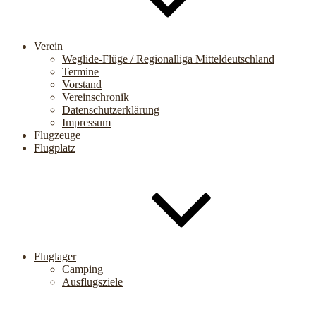
Verein
Weglide-Flüge / Regionalliga Mitteldeutschland
Termine
Vorstand
Vereinschronik
Datenschutzerklärung
Impressum
Flugzeuge
Flugplatz
Fluglager
Camping
Ausflugsziele