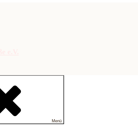
e e.V.
Menü