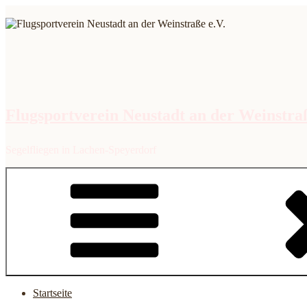
Zum
Inhalt
springen
Flugsportverein Neustadt an der Weinstraß
Segelfliegen in Lachen-Speyerdorf
Startseite