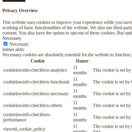
Privacy Overview
This website uses cookies to improve your experience while you navigat
working of basic functionalities of the website. We also use third-pa
consent. You also have the option to opt-out of these cookies. But op
Necessary
Necessary
immer aktiv
Necessary cookies are absolutely essential for the website to function
Cookie
Dauer
11
cookielawinfo-checkbox-analytics
This cookie is set b
months
11
cookielawinfo-checkbox-functional
The cookie is set by
months
11
cookielawinfo-checkbox-necessary
This cookie is set b
months
11
cookielawinfo-checkbox-others
This cookie is set b
months
cookielawinfo-checkbox-
11
This cookie is set b
performance
months
11
The cookie is set by
viewed_cookie_policy
months
data.